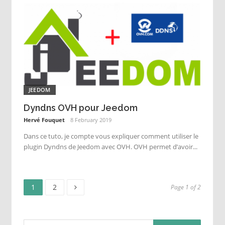
JEEDOM
Dyndns OVH pour Jeedom
Hervé Fouquet
8 February 2019
Dans ce tuto, je compte vous expliquer comment utiliser le
plugin Dyndns de Jeedom avec OVH. OVH permet d’avoir...
Page
Page
Posts
1
2
Page 1 of 2
pagination
Search