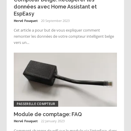
données avec Home Assistant et
EspEasy
Hervé Fouquet
20 September 2023
Cet article a pour but de vous expliquer comment
remonter les données de votre compteur intelligent belge
vers un...
PASSERELLE COMPTEUR
Module de comptage: FAQ
Hervé Fouquet
22 January 2023
Comment changer de wifi sur le module via l'interface, dans